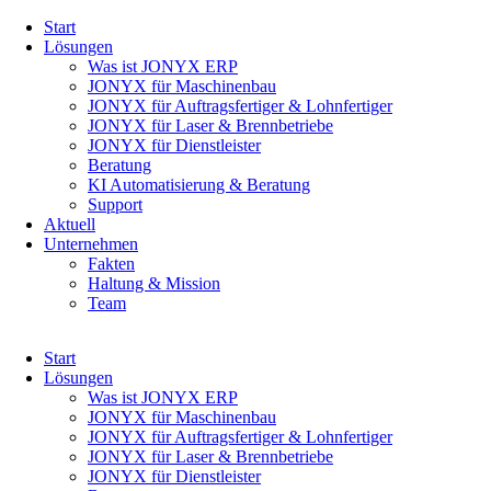
Navigation
Start
überspringen
Lösungen
Was ist JONYX ERP
JONYX für Maschinenbau
JONYX für Auftragsfertiger & Lohnfertiger
JONYX für Laser & Brennbetriebe
JONYX für Dienstleister
Beratung
KI Automatisierung & Beratung
Support
Aktuell
Unternehmen
Fakten
Haltung & Mission
Team
Navigation
Start
überspringen
Lösungen
Was ist JONYX ERP
JONYX für Maschinenbau
JONYX für Auftragsfertiger & Lohnfertiger
JONYX für Laser & Brennbetriebe
JONYX für Dienstleister