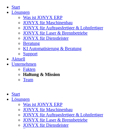
Navigation
Start
überspringen
Lösungen
Was ist JONYX ERP
JONYX für Maschinenbau
JONYX für Auftragsfertiger & Lohnfertiger
JONYX für Laser & Brennbetriebe
JONYX für Dienstleister
Beratung
KI Automatisierung & Beratung
Support
Aktuell
Unternehmen
Fakten
Haltung & Mission
Team
Navigation
Start
überspringen
Lösungen
Was ist JONYX ERP
JONYX für Maschinenbau
JONYX für Auftragsfertiger & Lohnfertiger
JONYX für Laser & Brennbetriebe
JONYX für Dienstleister