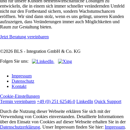
und für unsere Kunden betriebswirtschaftliche Lösungen zu
entwickeln, die in einem sich immer schneller verändernden Umfeld
nicht nur den Fortbestand sichern, sondern Wachstumschancen
eröffnen. Wir sind dann stolz, wenn es uns gelingt, unseren Kunden
aufzuzeigen, dass Veränderungen immer auch Möglichkeiten und
Raum zur Gestaltung bieten.
Jetzt Beratung vereinbaren
©2026 BLS - Integration GmbH & Co. KG
Folgen Sie uns:
Navigation
Impressum
überspringen
Datenschutz
Kontakt
Cookie-Einstellungen
Termin vereinbaren
+49 (0) 251 62546-0
LinkedIn
Quick Support
Durch die Nutzung dieser Webseite erklären Sie sich mit der
Verwendung von Cookies einverstanden. Detaillierte Informationen
über den Einsatz von Cookies auf dieser Webseite erhalten Sie in der
Datenschutzerklärung
. Unser Impressum finden Sie hier:
Impressum
.