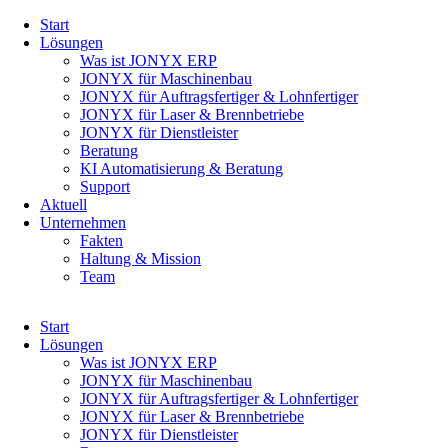
Navigation
Start
überspringen
Lösungen
Was ist JONYX ERP
JONYX für Maschinenbau
JONYX für Auftragsfertiger & Lohnfertiger
JONYX für Laser & Brennbetriebe
JONYX für Dienstleister
Beratung
KI Automatisierung & Beratung
Support
Aktuell
Unternehmen
Fakten
Haltung & Mission
Team
Navigation
Start
überspringen
Lösungen
Was ist JONYX ERP
JONYX für Maschinenbau
JONYX für Auftragsfertiger & Lohnfertiger
JONYX für Laser & Brennbetriebe
JONYX für Dienstleister