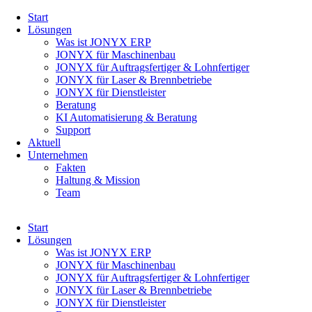
Navigation
Start
überspringen
Lösungen
Was ist JONYX ERP
JONYX für Maschinenbau
JONYX für Auftragsfertiger & Lohnfertiger
JONYX für Laser & Brennbetriebe
JONYX für Dienstleister
Beratung
KI Automatisierung & Beratung
Support
Aktuell
Unternehmen
Fakten
Haltung & Mission
Team
Navigation
Start
überspringen
Lösungen
Was ist JONYX ERP
JONYX für Maschinenbau
JONYX für Auftragsfertiger & Lohnfertiger
JONYX für Laser & Brennbetriebe
JONYX für Dienstleister