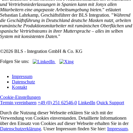
und Vertriebsniederlassungen in Spanien kann mit Jonyx allen
Mitarbeitern eine angepasste Arbeitsumgebung bieten.
" erläutert
Sebastian Lahrkamp, Geschäftsführer der BLS Integration. "
Während
die Geschäftsführung in Deutschland deutsche Masken nutzt, arbeiten
rumänische Produktionsmitarbeiter mit rumänischen Oberflächen und
spanische Vertriebsteams in ihrer Muttersprache – alles im selben
System mit konsistenten Daten.
"
©2026 BLS - Integration GmbH & Co. KG
Folgen Sie uns:
Navigation
Impressum
überspringen
Datenschutz
Kontakt
Cookie-Einstellungen
Termin vereinbaren
+49 (0) 251 62546-0
LinkedIn
Quick Support
Durch die Nutzung dieser Webseite erklären Sie sich mit der
Verwendung von Cookies einverstanden. Detaillierte Informationen
über den Einsatz von Cookies auf dieser Webseite erhalten Sie in der
Datenschutzerklärung
. Unser Impressum finden Sie hier:
Impressum
.