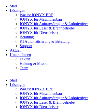
Navigation
Start
überspringen
Lösungen
Was ist JONYX ERP
JONYX für Maschinenbau
JONYX für Auftragsfertiger & Lohnfertiger
JONYX für Laser & Brennbetriebe
JONYX für Dienstleister
Beratung
KI Automatisierung & Beratung
Support
Aktuell
Unternehmen
Fakten
Haltung & Mission
Team
Navigation
Start
überspringen
Lösungen
Was ist JONYX ERP
JONYX für Maschinenbau
JONYX für Auftragsfertiger & Lohnfertiger
JONYX für Laser & Brennbetriebe
JONYX für Dienstleister