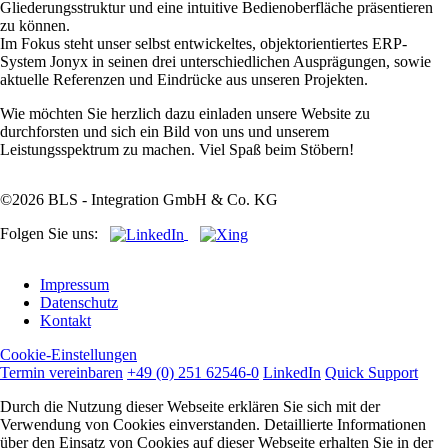
Gliederungsstruktur und eine intuitive Bedienoberfläche präsentieren
zu können.
Im Fokus steht unser selbst entwickeltes, objektorientiertes ERP-
System Jonyx in seinen drei unterschiedlichen Ausprägungen, sowie
aktuelle Referenzen und Eindrücke aus unseren Projekten.
Wie möchten Sie herzlich dazu einladen unsere Website zu
durchforsten und sich ein Bild von uns und unserem
Leistungsspektrum zu machen. Viel Spaß beim Stöbern!
©2026 BLS - Integration GmbH & Co. KG
Folgen Sie uns:
Navigation
Impressum
überspringen
Datenschutz
Kontakt
Cookie-Einstellungen
Termin vereinbaren
+49 (0) 251 62546-0
LinkedIn
Quick Support
Durch die Nutzung dieser Webseite erklären Sie sich mit der
Verwendung von Cookies einverstanden. Detaillierte Informationen
über den Einsatz von Cookies auf dieser Webseite erhalten Sie in der