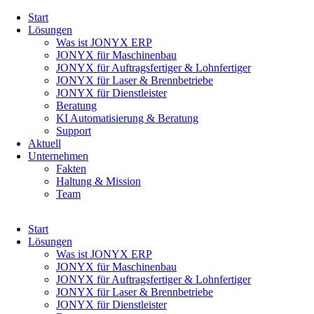
Navigation
Start
überspringen
Lösungen
Was ist JONYX ERP
JONYX für Maschinenbau
JONYX für Auftragsfertiger & Lohnfertiger
JONYX für Laser & Brennbetriebe
JONYX für Dienstleister
Beratung
KI Automatisierung & Beratung
Support
Aktuell
Unternehmen
Fakten
Haltung & Mission
Team
Navigation
Start
überspringen
Lösungen
Was ist JONYX ERP
JONYX für Maschinenbau
JONYX für Auftragsfertiger & Lohnfertiger
JONYX für Laser & Brennbetriebe
JONYX für Dienstleister