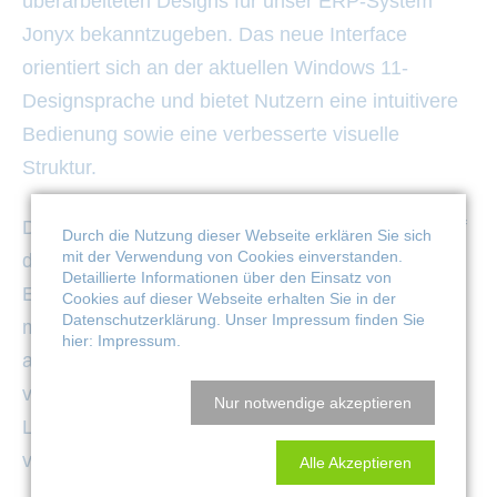
überarbeiteten Designs für unser ERP-System
Jonyx bekanntzugeben. Das neue Interface
orientiert sich an der aktuellen Windows 11-
Designsprache und bietet Nutzern eine intuitivere
Bedienung sowie eine verbesserte visuelle
Struktur.
Die Neugestaltung von Jonyx wurde mit Fokus auf
Durch die Nutzung dieser Webseite erklären Sie sich
mit der Verwendung von Cookies einverstanden.
drei Kernbereiche entwickelt: verbesserte
Detaillierte Informationen über den Einsatz von
Ergonomie, einfachere Einarbeitung und Nutzung
Cookies auf dieser Webseite erhalten Sie in der
Datenschutzerklärung
. Unser Impressum finden Sie
modernster Technologien. Durch die Angleichung
hier:
Impressum
.
an das Windows 11-Design profitieren Anwender
von einer vertrauten Umgebung, was die
Nur notwendige akzeptieren
Lernkurve besonders für neue Mitarbeiter deutlich
verkürzt.
Alle Akzeptieren