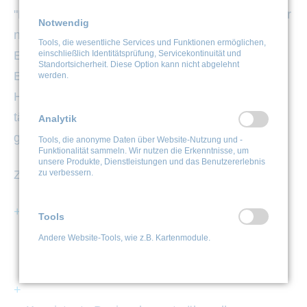
"Mit dem überarbeiteten Jonyx-Interface setzen wir
Notwendig
neue Maßstäbe in der Benutzerfreundlichkeit von
Tools, die wesentliche Services und Funktionen ermöglichen,
einschließlich Identitätsprüfung, Servicekontinuität und
ERP-Systemen", erklärt die Geschäftsführung von
Standortsicherheit. Diese Option kann nicht abgelehnt
BLS Integration. "Die moderne Optik geht Hand in
werden.
Hand mit funktionalen Verbesserungen, die den
täglichen Arbeitsablauf unserer Kunden effizienter
Analytik
gestalten."
Tools, die anonyme Daten über Website-Nutzung und -
Funktionalität sammeln. Wir nutzen die Erkenntnisse, um
unsere Produkte, Dienstleistungen und das Benutzererlebnis
zu verbessern.
Zu den Highlights des neuen Designs gehören:
Tools
Optimierte Navigationsstruktur für schnelleren
Andere Website-Tools, wie z.B. Kartenmodule.
Zugriff auf wichtige Funktionen