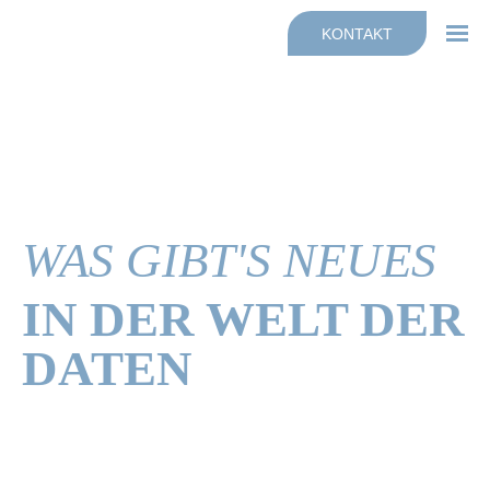
Fakten
JONYX für Dienstleister
KONTAKT
Haltung & Mission
Beratung
Team
KI Automatisierung & Beratung
Support
WAS GIBT'S NEUES
IN DER WELT DER
DATEN